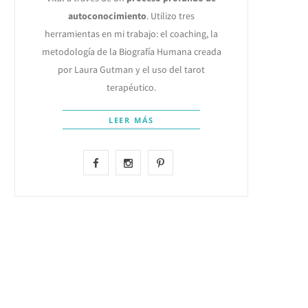
autoconocimiento
. Utilizo tres
herramientas en mi trabajo: el coaching, la
metodología de la Biografía Humana creada
por Laura Gutman y el uso del tarot
terapéutico.
LEER MÁS
F
I
P
a
n
i
c
s
n
e
t
t
b
a
e
o
g
r