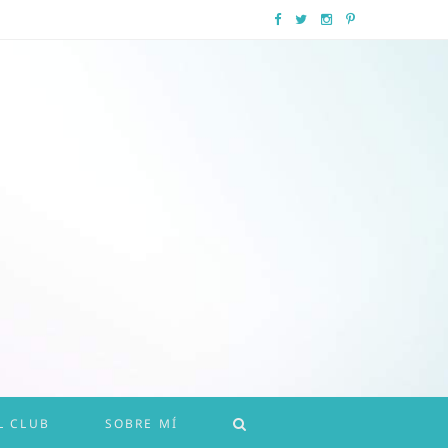
F
T
I
P
a
w
n
i
c
i
s
n
e
t
t
t
b
t
a
e
o
e
g
r
o
r
r
e
k
a
s
m
t
L CLUB
SOBRE MÍ