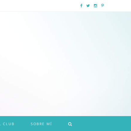
F
T
I
P
a
w
n
i
c
i
s
n
e
t
t
t
b
t
a
e
o
e
g
r
o
r
r
e
k
a
s
m
t
L CLUB
SOBRE MÍ