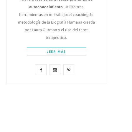
autoconocimiento
. Utilizo tres
herramientas en mi trabajo: el coaching, la
metodología de la Biografía Humana creada
por Laura Gutman y el uso del tarot
terapéutico.
LEER MÁS
F
I
P
a
n
i
c
s
n
e
t
t
b
a
e
o
g
r