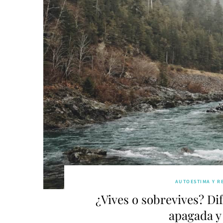
AUTOESTIMA Y R
¿Vives o sobrevives? Di
apagada y