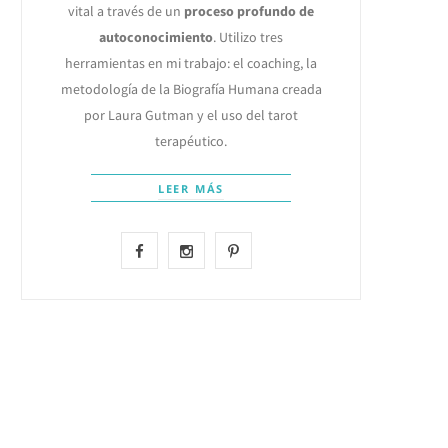
vital a través de un
proceso profundo de
autoconocimiento
. Utilizo tres
herramientas en mi trabajo: el coaching, la
metodología de la Biografía Humana creada
por Laura Gutman y el uso del tarot
terapéutico.
LEER MÁS
F
I
P
a
n
i
c
s
n
e
t
t
b
a
e
o
g
r