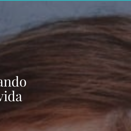
sando
vida