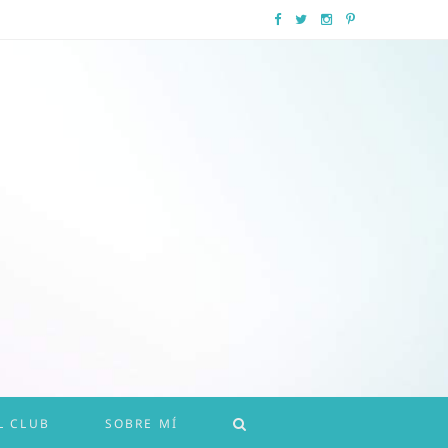
F
T
I
P
a
w
n
i
c
i
s
n
e
t
t
t
b
t
a
e
o
e
g
r
o
r
r
e
k
a
s
m
t
L CLUB
SOBRE MÍ