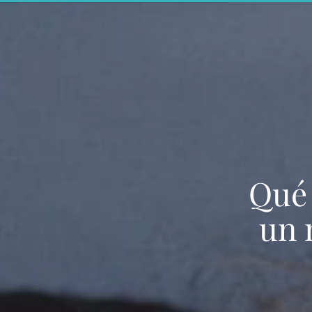
Qué 
un 